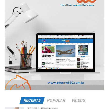
RECENTE
POPULAR
VÌDEOS
SAÚDE
15 horas atrás