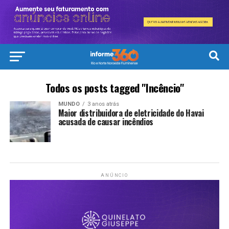
Todos os posts tagged "Incêncio"
MUNDO
3 anos atrás
Maior distribuidora de eletricidade do Havai
acusada de causar incêndios
ANÚNCIO