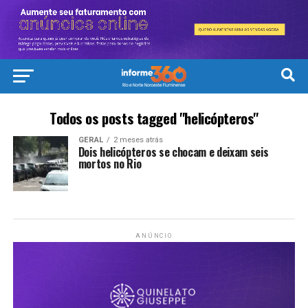
Todos os posts tagged "helicópteros"
GERAL
2 meses atrás
Dois helicópteros se chocam e deixam seis
mortos no Rio
ANÚNCIO