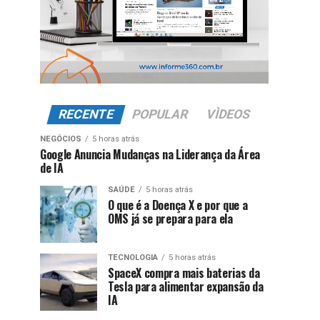
RECENTE
POPULAR
VÌDEOS
NEGÓCIOS
5 horas atrás
Google Anuncia Mudanças na Liderança da Área
de IA
SAÚDE
5 horas atrás
O que é a Doença X e por que a
OMS já se prepara para ela
TECNOLOGIA
5 horas atrás
SpaceX compra mais baterias da
Tesla para alimentar expansão da
IA