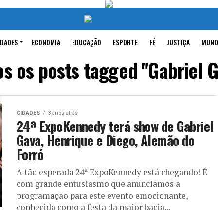
IDADES
ECONOMIA
EDUCAÇÃO
ESPORTE
FÉ
JUSTIÇA
MUND
s os posts tagged "Gabriel 
CIDADES
3 anos atrás
24ª ExpoKennedy terá show de Gabriel
Gava, Henrique e Diego, Alemão do
Forró
A tão esperada 24ª ExpoKennedy está chegando! É
com grande entusiasmo que anunciamos a
programação para este evento emocionante,
conhecida como a festa da maior bacia...