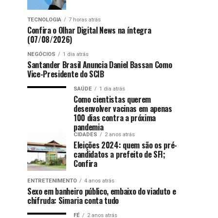
TECNOLOGIA
7 horas atrás
Confira o Olhar Digital News na íntegra
(07/08/2026)
NEGÓCIOS
1 dia atrás
Santander Brasil Anuncia Daniel Bassan Como
Vice-Presidente do SCIB
SAÚDE
1 dia atrás
Como cientistas querem
desenvolver vacinas em apenas
100 dias contra a próxima
pandemia
CIDADES
2 anos atrás
Eleições 2024: quem são os pré-
candidatos a prefeito de SFI;
Confira
ENTRETENIMENTO
4 anos atrás
Sexo em banheiro público, embaixo do viaduto e
chifruda: Simaria conta tudo
FÉ
2 anos atrás