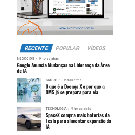
RECENTE
POPULAR
VÌDEOS
NEGÓCIOS
9 horas atrás
Google Anuncia Mudanças na Liderança da Área
de IA
SAÚDE
9 horas atrás
O que é a Doença X e por que a
OMS já se prepara para ela
TECNOLOGIA
9 horas atrás
SpaceX compra mais baterias da
Tesla para alimentar expansão da
IA