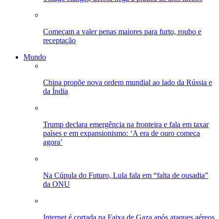
Começam a valer penas maiores para furto, roubo e
receptação
Mundo
China propõe nova ordem mundial ao lado da Rússia e
da Índia
Trump declara emergência na fronteira e fala em taxar
países e em expansionismo: ‘A era de ouro começa
agora’
Na Cúpula do Futuro, Lula fala em “falta de ousadia”
da ONU
Internet é cortada na Faixa de Gaza após ataques aéreos