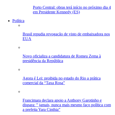
Porto Central: obras terá início no próximo dia 4
em Presidente Kennedy (ES)
Política
Brasil repudia revogação de visto de embaixadora nos
EUA
Novo oficializa a candidatura de Romeu Zema à
presidência da República
Agora é Lei: proibida no estado do Rio a prática
comercial da “Taxa Rosa”
Francimara declara apoio a Anthony Garotinho e
dispara: ” jamais, nunca mais mesmo faço política com
a prefeita Yara Cinthia”