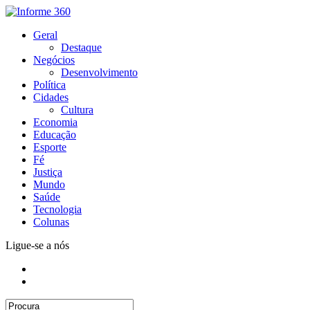
Geral
Destaque
Negócios
Desenvolvimento
Política
Cidades
Cultura
Economia
Educação
Esporte
Fé
Justiça
Mundo
Saúde
Tecnologia
Colunas
Ligue-se a nós