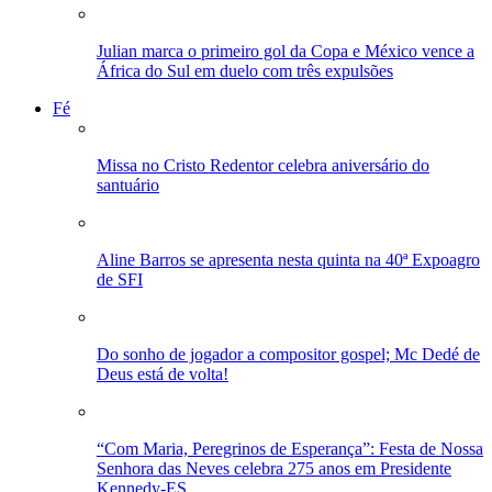
Julian marca o primeiro gol da Copa e México vence a
África do Sul em duelo com três expulsões
Fé
Missa no Cristo Redentor celebra aniversário do
santuário
Aline Barros se apresenta nesta quinta na 40ª Expoagro
de SFI
Do sonho de jogador a compositor gospel; Mc Dedé de
Deus está de volta!
“Com Maria, Peregrinos de Esperança”: Festa de Nossa
Senhora das Neves celebra 275 anos em Presidente
Kennedy-ES