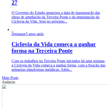
27
O Governo do Estado anunciou a data de inauguração das
obras de ampliação da Terceira Ponte e da implantação da
Ciclovia da Vida. Será no próximo...
Destaque
5 anos atrás
Ciclovia da Vida começa a ganhar
forma na Terceira Ponte
Com os trabalhos na Terceira Ponte iniciados há uma semana,
a Ciclovia da Vida começa a ganhar forma, com a fixação das
primeiras plataformas metálicas. Além...
Mais Posts
Anúncio