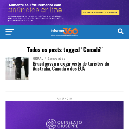
Todos os posts tagged "Canadá"
GERAL
2 anos atrás
Brasil passa a exigir visto de turistas da
Austrália, Canadá e dos EUA
ANÚNCIO