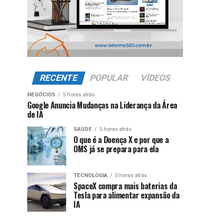
RECENTE
POPULAR
VÌDEOS
NEGÓCIOS
5 horas atrás
Google Anuncia Mudanças na Liderança da Área
de IA
SAÚDE
5 horas atrás
O que é a Doença X e por que a
OMS já se prepara para ela
TECNOLOGIA
5 horas atrás
SpaceX compra mais baterias da
Tesla para alimentar expansão da
IA