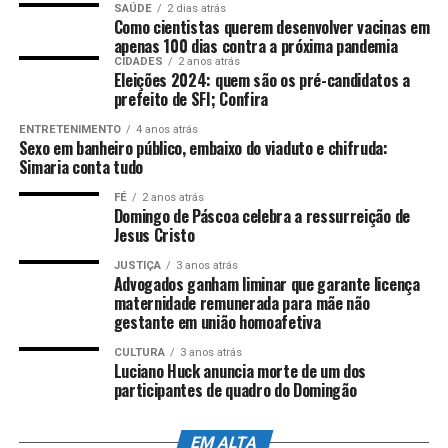
Doença X, cujas
achados e verificar se a vacina de mRNA contra a Covid-
SAÚDE
2 dias atrás
Como cientistas querem desenvolver vacinas em
Uso de inteligência artificial para interpretar
características são de
19 deve ser incluída como parte do tratamento padrão
apenas 100 dias contra a próxima pandemia
comandos motores.
para pacientes oncológicos.
extrema preocupação, mas
CIDADES
2 anos atrás
Eleições 2024: quem são os pré-candidatos a
Aprovação para uso clínico em pessoas com
cujo patógeno pode
prefeito de SFI; Confira
tetraplegia que atendam aos critérios
ANÚNCIO
simplesmente ainda não
ENTRETENIMENTO
4 anos atrás
estabelecidos.
Sexo em banheiro público, embaixo do viaduto e chifruda:
A Missão dos 100 Dias busca reduzir o tempo entre a
ser conhecido.
Simaria conta tudo
identificação de um novo patógeno e o desenvolvimento
de um candidato vacinal – Imagem: Halawi / Shutterstock
FÉ
2 anos atrás
Domingo de Páscoa celebra a ressurreição de
Luana Araújo explica que essa estratégia parte
LUANA ARAÚJO, MÉDICA ESPECIALISTA EM DOENÇAS
Jesus Cristo
justamente da possibilidade de antecipar parte do
INFECCIOSAS
trabalho antes mesmo do surgimento da próxima
JUSTIÇA
3 anos atrás
Advogados ganham liminar que garante licença
Resultados do estudo
ameaça.
maternidade remunerada para mãe não
ANÚNCIO
gestante em união homoafetiva
O estudo inicial incluiu diferentes tipos de câncer,
A ideia é que, da
CULTURA
3 anos atrás
comparando pacientes que foram vacinados em até 100
Luciano Huck anuncia morte de um dos
identificação e do
dias após iniciar a imunoterapia com aqueles que não
participantes de quadro do Domingão
receberam o imunizante. Os resultados mostraram uma
sequenciamento do
A tecnologia não busca apenas mover máquinas: ela
diferença significativa: no grupo de pacientes com
tenta recuperar conexões perdidas entre cérebro e corpo.
EM ALTA