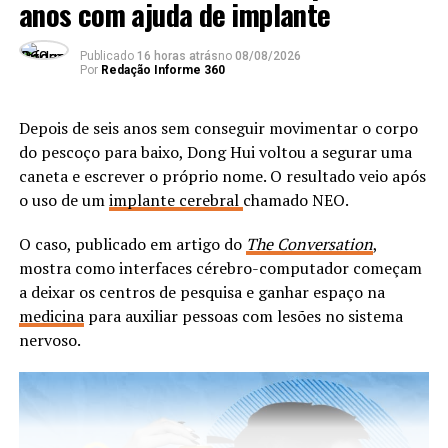
anos com ajuda de implante
ANÚNCIO
Publicado
16 horas atrás
no
08/08/2026
Por
Redação Informe 360
Depois de seis anos sem conseguir movimentar o corpo
do pescoço para baixo, Dong Hui voltou a segurar uma
Os
checkpoints
imunológicos são mecanismos
caneta e escrever o próprio nome. O resultado veio após
regulatórios cruciais do sistema imunológico. Eles atuam
o uso de um
implante cerebral
chamado NEO.
como “freios” ou “interruptores” para controlar a
ativação e inibição das células de defesa.
O caso, publicado em artigo do
The Conversation
,
mostra como interfaces cérebro-computador começam
a deixar os centros de pesquisa e ganhar espaço na
medicina
para auxiliar pessoas com lesões no sistema
nervoso.