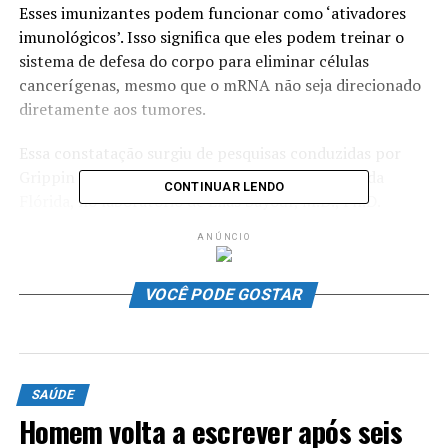
Esses imunizantes podem funcionar como ‘ativadores
imunológicos’. Isso significa que eles podem treinar o
sistema de defesa do corpo para eliminar células
cancerígenas, mesmo que o mRNA não seja direcionado
diretamente aos tumores.
Essa constatação surgiu de pesquisas conduzidas por
Grippin durante seu doutorado na Universidade da
CONTINUAR LENDO
Flórida, no laboratório de Elias Sayour, M.D., Ph.D.
ANÚNCIO
Um estudo que incluiu mais de 1.000 pacientes tratados
entre agosto de 2019 e agosto de 2023 mostrou que
indivíduos com câncer que receberam vacinas contra a
VOCÊ PODE GOSTAR
Covid baseadas em mRNA em até 100 dias após o início
da terapia com inibidores de
checkpoint
imunológico
tiveram o dobro de chance de estarem vivos três anos
após o começo do tratamento.
SAÚDE
Homem volta a escrever após seis