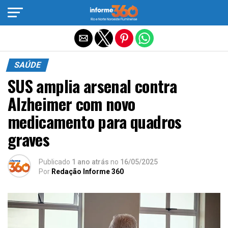
Sair da versão mobile
SAÚDE
SUS amplia arsenal contra
Alzheimer com novo
medicamento para quadros
graves
Publicado
1 ano atrás
no
16/05/2025
Por
Redação Informe 360