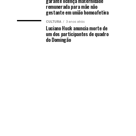
garante licença maternidade
remunerada para mãe não
gestante em união homoafetiva
CULTURA
3 anos atrás
Luciano Huck anuncia morte de
um dos participantes de quadro
do Domingão