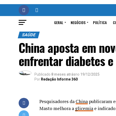
GERAL
NEGÓCIOS
POLÍTICA
C
SAÚDE
China aposta em no
enfrentar diabetes e
Publicado
8 meses atrás
no
19/12/2025
Por
Redação Informe 360
Pesquisadores da
China
publicaram e
Masto melhora a
glicemia
e indicado