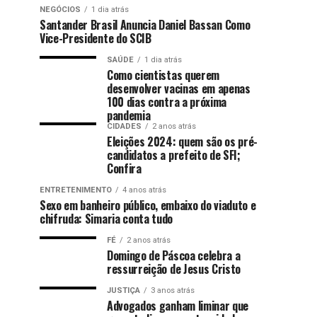
NEGÓCIOS
1 dia atrás
Santander Brasil Anuncia Daniel Bassan Como
Vice-Presidente do SCIB
SAÚDE
1 dia atrás
Como cientistas querem
desenvolver vacinas em apenas
100 dias contra a próxima
pandemia
CIDADES
2 anos atrás
Eleições 2024: quem são os pré-
candidatos a prefeito de SFI;
Confira
ENTRETENIMENTO
4 anos atrás
Sexo em banheiro público, embaixo do viaduto e
chifruda: Simaria conta tudo
FÉ
2 anos atrás
Domingo de Páscoa celebra a
ressurreição de Jesus Cristo
JUSTIÇA
3 anos atrás
Advogados ganham liminar que