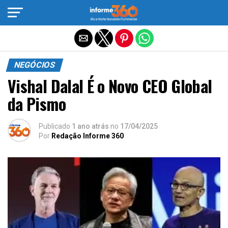
Sair da versão mobile
NEGÓCIOS
Vishal Dalal É o Novo CEO Global
da Pismo
Publicado
1 ano atrás
no
17/04/2025
Por
Redação Informe 360