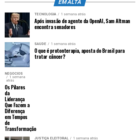
EM ALTA
TECNOLOGIA
1 semana atrás
Após invasão de agente da OpenAI, Sam Altman
encontra senadores
SAÚDE
1 semana atrás
O que é protonterapia, aposta do Brasil para
tratar câncer?
NEGÓCIOS
1 semana
atrás
Os Pilares
da
Liderança
Que Fazem a
Diferença
em Tempos
de
Transformação
JUSTIÇA ELEITORAL
1 semana atrás