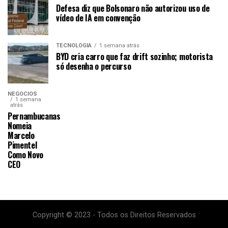
Defesa diz que Bolsonaro não autorizou uso de
vídeo de IA em convenção
TECNOLOGIA
1 semana atrás
BYD cria carro que faz drift sozinho; motorista
só desenha o percurso
NEGÓCIOS
1 semana
atrás
Pernambucanas
Nomeia
Marcelo
Pimentel
Como Novo
CEO
Copyright © 2023 - Todos os Direitos Reservados