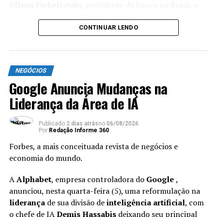
Gilson Finkelsztain
, presidente do banco no Brasil, e
globalmente a
José Maria Linares
, chefe da divisão
SCIB do grupo.
CONTINUAR LENDO
Carreira
ANÚNCIO
NEGÓCIOS
Falta de Apoio das Empresas
Google Anuncia Mudanças na
Afasta Mulheres da Liderança
Liderança da Área de IA
Publicado
2 dias atrás
no
06/08/2026
Por
Redação Informe 360
Com mais de 30 anos de carreira no setor financeiro,
Forbes, a mais conceituada revista de negócios e
Bassan se formou em engenharia pela
PUC-Rio
e já
economia do mundo.
passou por empresas como
Credit Suisse
e
BTG
Pactual
.
A
Alphabet
, empresa controladora do
Google
,
anunciou, nesta quarta-feira (5), uma reformulação na
O executivo assume o cargo no início de 2027. Até lá,
liderança
de sua divisão de
inteligência artificial
, com
Rafael Kappaz
, atual chefe de tesouraria e mercados do
o chefe de IA
Demis Hassabis
deixando seu principal