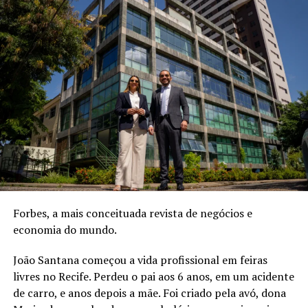
Antes dos 30
estado avançado da IA ​​em que os computadores se
tornam essencialmente tão inteligentes quanto os
humanos, como o motivo para sua mudança de função.
ANÚNCIO
Carreira
“[Hassabis] e eu temos discutido há muito tempo um
Forbes, a mais conceituada revista de negócios e
Country Manager da Audible
cargo que lhe permita dedicar-se integralmente a
economia do mundo.
moldar ativamente o futuro da IAG”, disse
Sundar
Brasil Mostra o Poder das
Pichai
, presidente-executivo da Alphabet, em um
João Santana começou a vida profissional em feiras
Conexões na Carreira
memorando interno da empresa. “É um trabalho de vital
livres no Recife. Perdeu o pai aos 6 anos, em um acidente
importância para a Alphabet e para a humanidade, e não
de carro, e anos depois a mãe. Foi criado pela avó, dona
consigo imaginar pessoa melhor do que Demis para