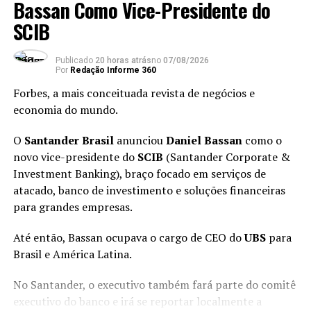
Bassan Como Vice-Presidente do
SCIB
Publicado
20 horas atrás
no
07/08/2026
Por
Redação Informe 360
Forbes, a mais conceituada revista de negócios e
economia do mundo.
Carreira
O
Santander Brasil
anunciou
Daniel Bassan
como o
novo vice-presidente do
SCIB
(Santander Corporate &
Dança das Cadeiras: As
Investment Banking), braço focado em serviços de
Principais Movimentações
atacado, banco de investimento e soluções financeiras
Executivas de 2025
para grandes empresas.
Até então, Bassan ocupava o cargo de CEO do
UBS
para
Brasil e América Latina.
No Santander, o executivo também fará parte do comitê
executivo do banco e irá se reportar localmente a