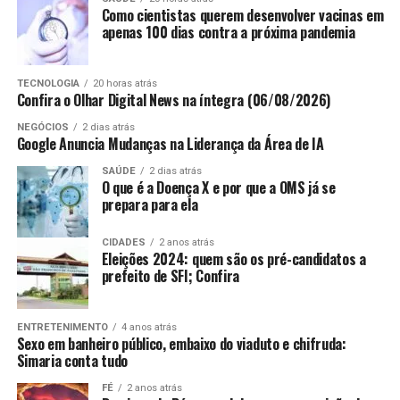
pela Universidade Autónoma de Lisboa.
Como cientistas querem desenvolver vacinas em
DeepMind, da qual ele é fundador e presidente-
apenas 100 dias contra a próxima pandemia
executivo.
ANÚNCIO
“Sempre acreditei que a principal aplicação da IA ​​
TECNOLOGIA
20 horas atrás
Confira o Olhar Digital News na íntegra (06/08/2026)
deveria ser a melhoria da saúde humana”, disse ele. “É
hora de a IA provar seu valor inequívoco para o mundo,
NEGÓCIOS
2 dias atrás
Google Anuncia Mudanças na Liderança da Área de IA
e que melhor maneira de demonstrar isso do que ajudar
a finalmente curar doenças como o câncer?”
SAÚDE
2 dias atrás
O que é a Doença X e por que a OMS já se
Fuga de cérebros
prepara para ela
O projeto individual virou operação nacional. O
Santana
Escolhas do editor
& Guedes Advogados
, do qual é fundador e CEO, reúne
CIDADES
2 anos atrás
Dean e Hassabis foram considerados as duas principais
hoje quase 200 colaboradores, atuando no regime físico
Sem Petróleo: Quem É o Único
Eleições 2024: quem são os pré-candidatos a
figuras da IA ​​no Google durante anos, antes de a área se
e também no digital, com seis unidades operacionais. A
prefeito de SFI; Confira
Bilionário da Venezuela na Lista
tornar o centro da inovação tecnológica.
meta é ultrapassar 20 unidades nos próximos cinco
anos. Até 2028, o escritório vai inaugurar uma sede
da Forbes
ENTRETENIMENTO
4 anos atrás
própria no Recife, com cerca de 1.800 metros
Sexo em banheiro público, embaixo do viaduto e chifruda:
ANÚNCIO
quadrados, dimensionada para mais de 400 profissionais
Simaria conta tudo
presenciais.
FÉ
2 anos atrás