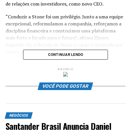
de relações com investidores, como novo CEO.
“Conduzir a Stone foi um privilégio. Junto a uma equipe
excepcional, reformulamos a companhia, reforçamos a
disciplina financeira e construímos uma plataforma
mais forte e focada para o futuro”, afirma Zinner.
Segundo ele, a decisão de deixar o cargo é motivada por
razões pessoais.
CONTINUAR LENDO
Leia também
ANÚNCIO
VOCÊ PODE GOSTAR
Forbes Mulher
Os Rituais de Ano Novo de
Mulheres de Sucesso
NEGÓCIOS
Santander Brasil Anuncia Daniel