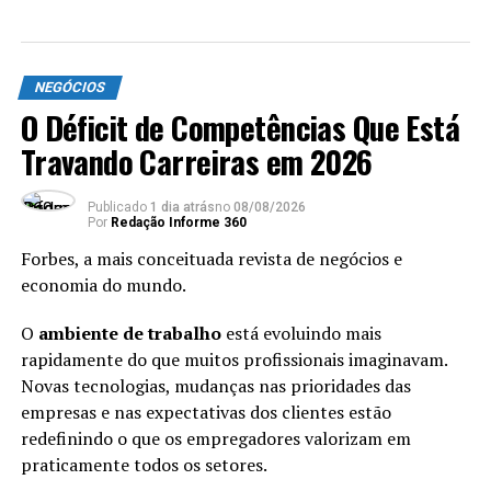
NEGÓCIOS
O Déficit de Competências Que Está
Travando Carreiras em 2026
Carreira
Publicado
1 dia atrás
no
08/08/2026
VP de Gente do Grupo Boticário
Por
Redação Informe 360
Fala Sobre Carreira Global no
Forbes, a mais conceituada revista de negócios e
economia do mundo.
RH
O
ambiente de trabalho
está evoluindo mais
rapidamente do que muitos profissionais imaginavam.
Novas tecnologias, mudanças nas prioridades das
empresas e nas expectativas dos clientes estão
redefinindo o que os empregadores valorizam em
praticamente todos os setores.