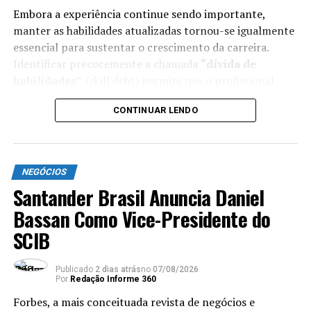
Embora a experiência continue sendo importante,
manter as habilidades atualizadas tornou-se igualmente
essencial para sustentar o crescimento da carreira.
Identificar precocemente a chamada
“dívida de
Carreira
habilidades”
(skill debt) permite que o profissional
General Manager da Danone em
permaneça competitivo e continue criando
CONTINUAR LENDO
Portugal: “Seja Dono da Sua
oportunidades ao longo da trajetória profissional.
Própria Carreira”
Veja como a dívida de habilidades se desenvolve e o
que você pode fazer para evitá-la
:
NEGÓCIOS
Santander Brasil Anuncia Daniel
ANÚNCIO
Bassan Como Vice-Presidente do
SCIB
Publicado
2 dias atrás
no
07/08/2026
Por
Redação Informe 360
Forbes, a mais conceituada revista de negócios e