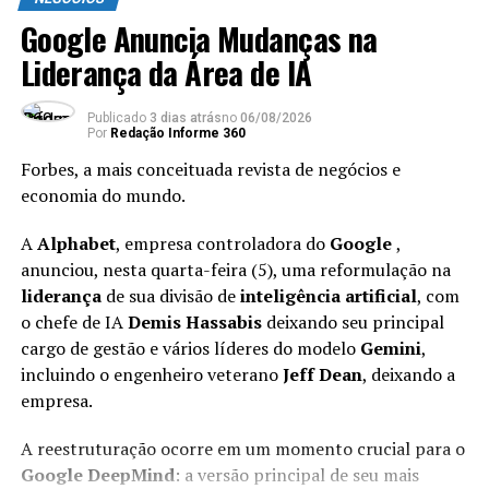
Latam: “Sem Riscos na Carreira,
mudanças é revisar regularmente anúncios de vagas
Google Anuncia Mudanças na
para os cargos que você deseja ocupar no futuro.
o Retorno Será Mínimo”
Liderança da Área de IA
Observe quais qualificações, tecnologias e competências
de negócios aparecem com frequência.
Publicado
3 dias atrás
no
06/08/2026
Por
Redação Informe 360
Essas tendências oferecem um direcionamento valioso
Com mais de 30 anos de carreira no setor financeiro,
Forbes, a mais conceituada revista de negócios e
para o seu desenvolvimento e ajudam a priorizar
Bassan se formou em engenharia pela
PUC-Rio
e já
economia do mundo.
aprendizados que favorecem seus objetivos de longo
passou por empresas como
Credit Suisse
e
BTG
prazo.
Pactual
.
A
Alphabet
, empresa controladora do
Google
,
anunciou, nesta quarta-feira (5), uma reformulação na
O executivo assume o cargo no início de 2027. Até lá,
liderança
de sua divisão de
inteligência artificial
, com
Rafael Kappaz
, atual chefe de tesouraria e mercados do
ANÚNCIO
o chefe de IA
Demis Hassabis
deixando seu principal
Santander Brasil, segue como responsável pelo SCIB no
cargo de gestão e vários líderes do modelo
Gemini
,
Carreira
país.
incluindo o engenheiro veterano
Jeff Dean
, deixando a
Após Violência Que Colocou
empresa.
O post
Santander Brasil Anuncia Daniel Bassan Como
Sua Vida em Xeque, Ela Assume
Vice-Presidente do SCIB
apareceu primeiro em
Forbes
A reestruturação ocorre em um momento crucial para o
Brasil
.
Diretoria da Nestlé Latam
Por que experiência, sozinha, já não
Google DeepMind
: a versão principal de seu mais