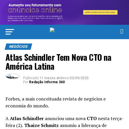
NEGÓCIOS
Atlas Schindler Tem Nova CTO na
América Latina
Publicado
11 meses atrás
no
03/09/2025
Por
Redação Informe 360
Forbes, a mais conceituada revista de negócios e
economia do mundo.
A
Atlas Schindler
anunciou uma nova
CTO
nesta terça-
feira (2).
Thaize Schmitz
assumiu a liderança de