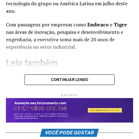
tecnologia do grupo na América Latina em julho deste
ano.
Com passagens por empresas como
Embraco
e
Tigre
nas áreas de inovação, pesquisa e desenvolvimento e
engenharia, a executiva soma mais de 20 anos de
experiência no setor industrial.
Leia também
CONTINUAR LENDO
Carreira
Sem Formação Técnica, Ela
ANÚNCIO
Chegou à VP de IA da Oracle
VOCÊ PODE GOSTAR