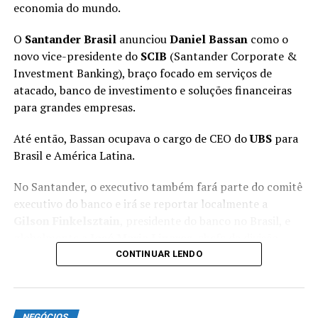
O que acontece quando as
economia do mundo.
Carreira
habilidades deixam de acompanhar
Como a CFO da General Mills
O
Santander Brasil
anunciou
Daniel Bassan
como o
novo vice-presidente do
SCIB
(Santander Corporate &
as exigências do trabalho
Driblou Barreiras para Assumir a
Investment Banking), braço focado em serviços de
Liderança
atacado, banco de investimento e soluções financeiras
A dívida de habilidades surge quando as competências
para grandes empresas.
necessárias para uma função evoluem mais rapidamente
do que o conhecimento ou a
experiência do
Até então, Bassan ocupava o cargo de CEO do
UBS
para
profissional.
Brasil e América Latina.
Essa diferença costuma aparecer de forma gradual, à
No Santander, o executivo também fará parte do comitê
medida que novas ferramentas, processos e expectativas
executivo do banco e irá se reportar localmente a
passam a fazer parte da rotina. É possível continuar
Gilson Finkelsztain
, presidente do banco no Brasil, e
desempenhando bem as responsabilidades atuais e,
globalmente a
José Maria Linares
, chefe da divisão
ainda assim, encontrar dificuldades para conquistar
SCIB do grupo.
CONTINUAR LENDO
projetos maiores, cargos de liderança ou posições mais
Carreira
avançadas.
General Manager da Adobe
ANÚNCIO
Uma das melhores maneiras de acompanhar essas
NEGÓCIOS