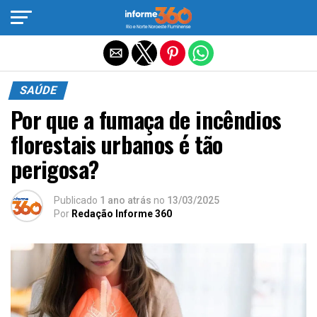
Sair da versão mobile
SAÚDE
Por que a fumaça de incêndios
florestais urbanos é tão
perigosa?
Publicado
1 ano atrás
no
13/03/2025
Por
Redação Informe 360