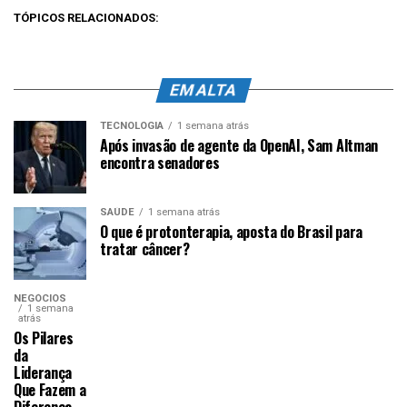
TÓPICOS RELACIONADOS:
EM ALTA
TECNOLOGIA
1 semana atrás
Após invasão de agente da OpenAI, Sam Altman
encontra senadores
SAÚDE
1 semana atrás
O que é protonterapia, aposta do Brasil para
tratar câncer?
NEGÓCIOS
1 semana
atrás
Os Pilares
da
Liderança
Que Fazem a
Diferença